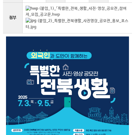
(붙임_1)_「특별한_전북_생활_사진·영상_공모전」참여
자_모집_공고문.hwp
첨부
(붙임_2)_특별한_전북생활_사진영상_공모전_홍보_포스
터.jpg