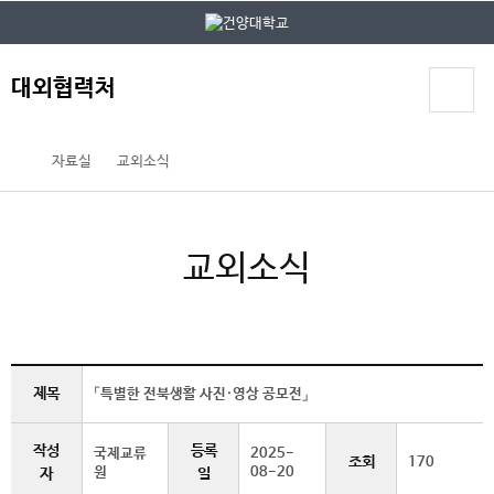
본문 바로가기
대메뉴 바로가기
대외협력처
자료실
교외소식
교외소식
제목
「특별한 전북생활 사진·영상 공모전」
작성
등록
국제교류
2025-
조회
170
원
08-20
자
일