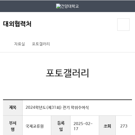
본문 바로가기
대메뉴 바로가기
대외협력처
자료실
포토갤러리
포토갤러리
제목
2024학년도(제31회) 전기 학위수여식
부서
등록
2025-02-
조회
국제교류원
273
17
명
일