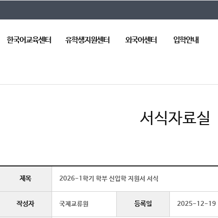
한국어교육센터
유학생지원센터
외국어센터
입학안내
센터장 인사말
센터장 인사말
센터장 인사말
학부
3
센터 소개
센터 소개
센터 소개
대학원
해
어
한국어교육 안내
한국어교육
자
교강사 소개
서식자료실
제목
2026-1학기 학부 신입학 지원서 서식
작성자
등록일
국제교류원
2025-12-19