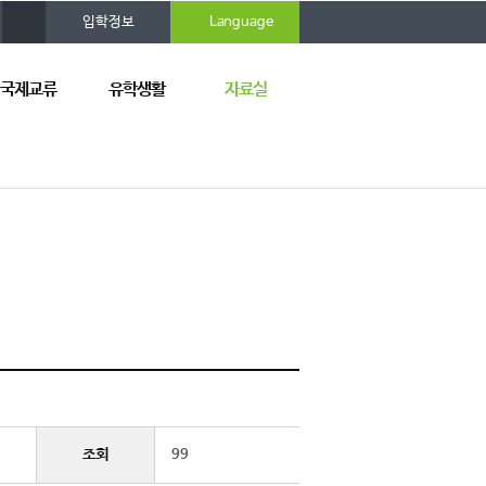
사
입학정보
Language
이
트
맵
국제교류
유학생활
자료실
+1, 2+2
장학제도
공지사항
외 단기
유학생 활동
한국어센터
학연수
공지사항
기숙사 안내
매대학 현황
FAQ
보험
서식자료실
복지·편의 시설
포토갤러리
VIDEO
대학소개자료
교외소식
조회
99