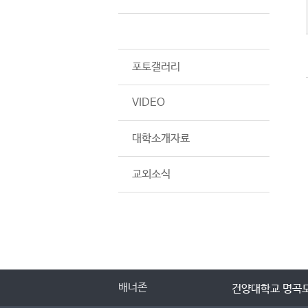
서식자료실
포토갤러리
VIDEO
대학소개자료
교외소식
배너존
건양대학교 명곡도