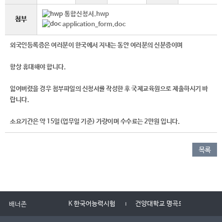
통합신청서.hwp
첨부
application_form.doc
외국인등록증은 여러분이 한국에서 지내는 동안 여러분의 신분증이며
항상 휴대해야 합니다.
잃어버렸을 경우 첨부파일의 신청서를 작성한 후 국제교육원으로 제출하시기 바
랍니다.
소요기간은 약 15일(업무일 기준) 가량이며 수수료는 2만원 입니다.
목록
TOPIK 한국어능력시험
건양대학교 명곡도서관
건양사
배너존