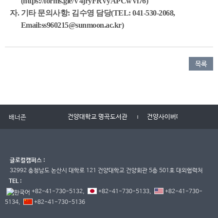
(https://forms.gle/V4jryFRVyAPCwVi76)
자. 기타 문의사항: 김수영 담당(TEL: 041-530-2068,
Email:ss960215@sunmoon.ac.kr)
목록
건양대학교 명곡도서관
건양사이버대학교
배너존
글로컬캠퍼스 :
32992 충청남도 논산시 대학로 121 건양대학교 건양회관 5층 501호 대외협력처
TEL :
+82-41-730-5132,
+82-41-730-5133,
+82-41-730-
5134,
+82-41-730-5136