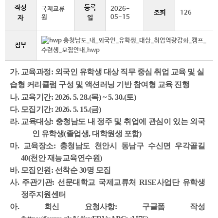
작성
등록
국제교류
2026-
조회
126
원
05-15
자
일
충청남도_내_외국인_유학생_대상_취업역량강화_캠프_
첨부
수련생_모집안내.hwp
가. 교육과정: 외국인 유학생 대상 직무 중심 취업 교육 및 실
습형 커리큘럼 구성 및 액션러닝 기반 참여형 교육 진행
나. 교육기간: 2026. 5. 28.(목) ~ 5. 30.(토)
다. 모집기간: 2026. 5. 15.(금)
라. 교육대상: 충청남도 내 정주 및 취업에 관심이 있는 외국
인 유학생(졸업생, 대학원생 포함)
마. 교육장소: 충청남도 천안시 동남구 수신면 우각골길
40(천안 재능교육연수원)
바. 모집인원: 선착순 30명 모집
사. 주관기관: 선문대학교 국제교류처 RISE사업단 유학생
정주지원센터
아. 회신 요청사항: 구글폼 작성