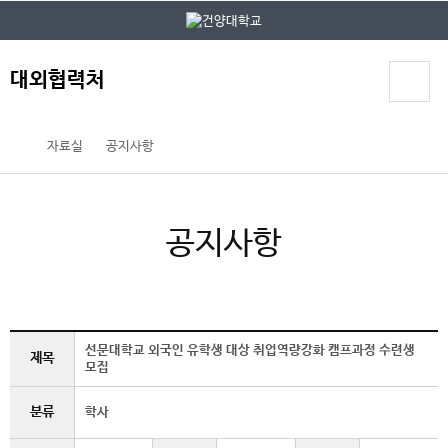
본문 바로가기
대메뉴 바로가기
대외협력처
자료실
공지사항
공지사항
선문대학교 외국인 유학생 대상 취업역량강화 캠프과정 수련생
제목
모집
분류
학사