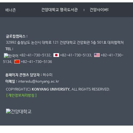
건양대학교 명곡도서관
건양사이버대학교
배너존
글로컬캠퍼스 :
32992 충청남도 논산시 대학로 121 건양대학교 건양회관 5층 501호 대외협력처
TEL :
+82-41-730-5132,
+82-41-730-5133,
+82-41-730-
5134,
+82-41-730-5136
홈페이지 콘텐츠 담당자 :
허수미
이메일 :
interedu@konyang.ac.kr
COPYRIGHT(C)
KONYANG UNIVERSITY.
ALL RIGHTS RESERVED.
[ 개인정보처리방침 ]