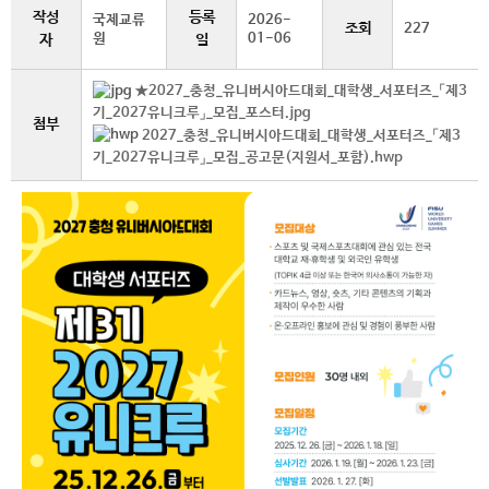
작성
등록
국제교류
2026-
조회
227
원
01-06
자
일
★2027_충청_유니버시아드대회_대학생_서포터즈_「제3
기_2027유니크루」_모집_포스터.jpg
첨부
2027_충청_유니버시아드대회_대학생_서포터즈_「제3
기_2027유니크루」_모집_공고문(지원서_포함).hwp