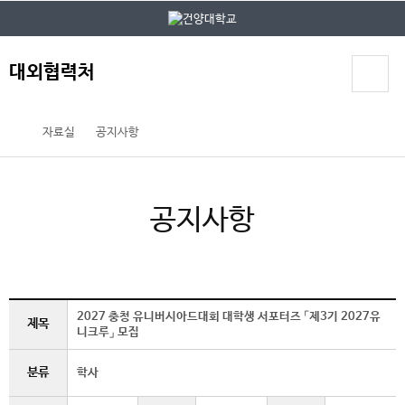
본문 바로가기
대메뉴 바로가기
대외협력처
자료실
공지사항
공지사항
2027 충청 유니버시아드대회 대학생 서포터즈 「제3기 2027유
제목
니크루」 모집
분류
학사